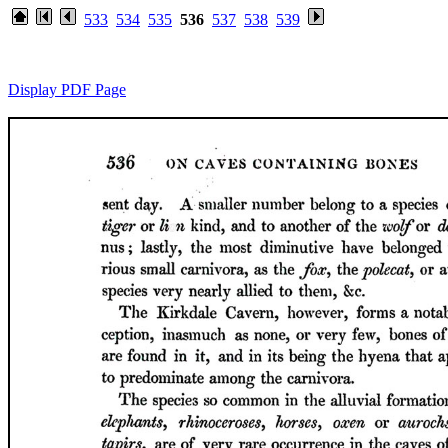
533
534
535
536
537
538
539
Display PDF Page