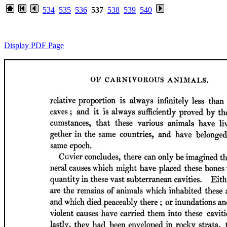
534
535
536
537
538
539
540
Display PDF Page