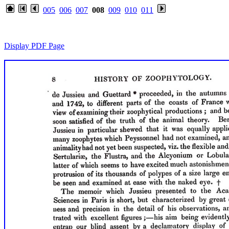
005
006
007
008
009
010
011
Display PDF Page