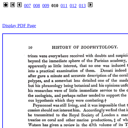
007
008
009
010
011
012
013
Display PDF Page