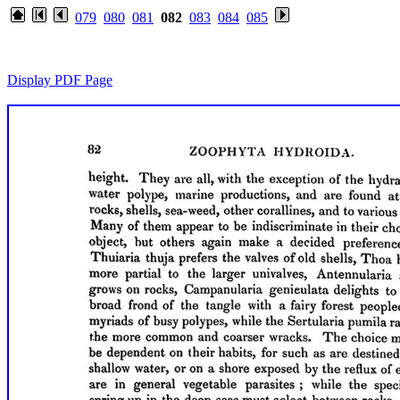
079
080
081
082
083
084
085
Display PDF Page