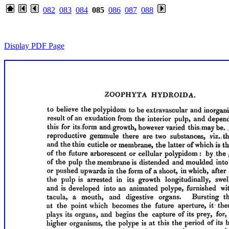
082
083
084
085
086
087
088
Display PDF Page