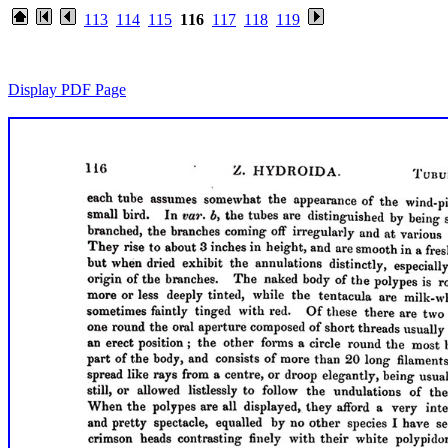
113
114
115
116
117
118
119
Display PDF Page