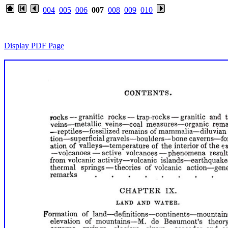
004
005
006
007
008
009
010
Display PDF Page