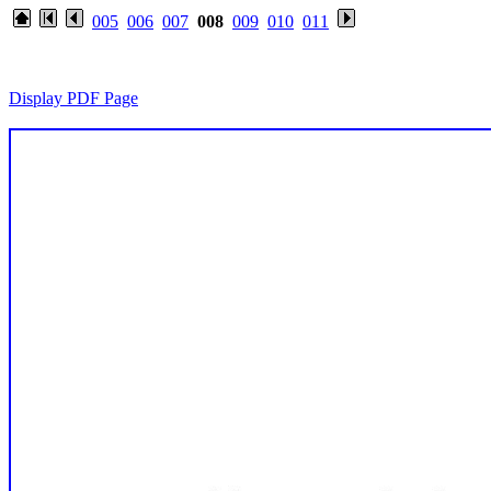
005
006
007
008
009
010
011
Display PDF Page