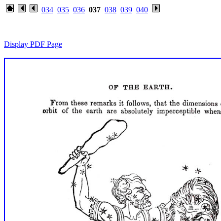
034
035
036
037
038
039
040
Display PDF Page