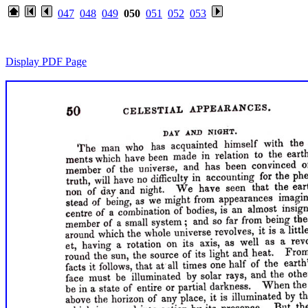
047
048
049
050
051
052
053
Display PDF Page