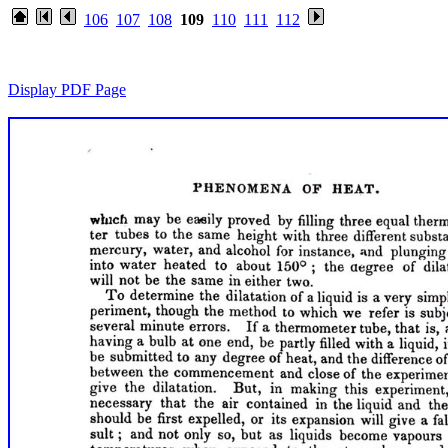
106
107
108
109
110
111
112
Display PDF Page