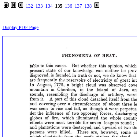
132
133
134
135
136
137
138
Display PDF Page