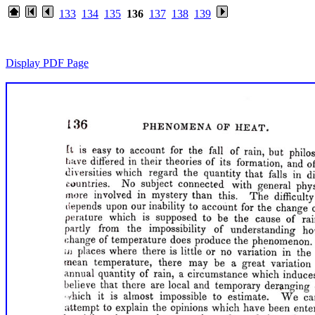
133
134
135
136
137
138
139
Display PDF Page