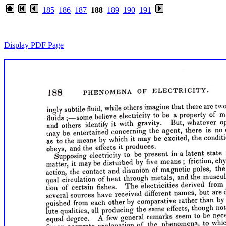
185
186
187
188
189
190
191
Display PDF Page