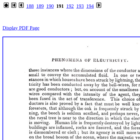
188
189
190
191
192
193
194
Display PDF Page