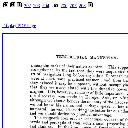
202
203
204
205
206
207
208
Display PDF Page