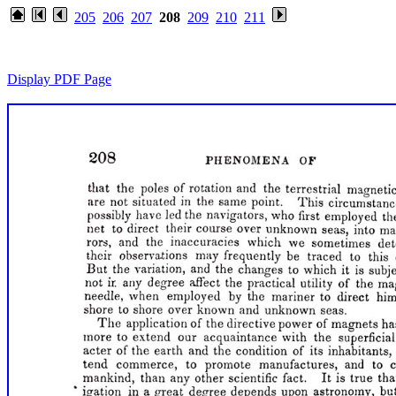
205
206
207
208
209
210
211
Display PDF Page