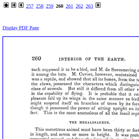
257
258
259
260
261
262
263
Display PDF Page