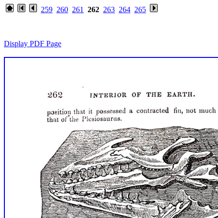
259
260
261
262
263
264
265
Display PDF Page