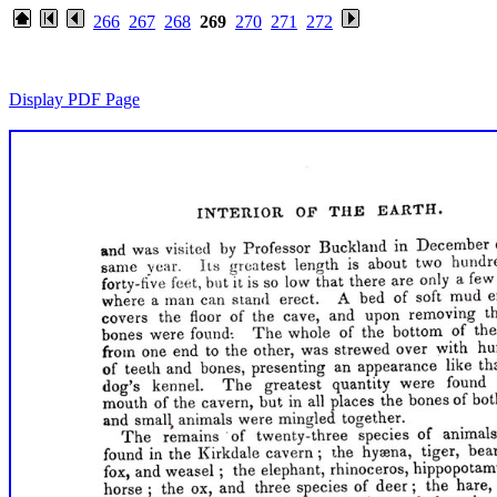
266
267
268
269
270
271
272
Display PDF Page