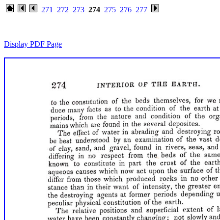
271
272
273
274
275
276
277
Display PDF Page