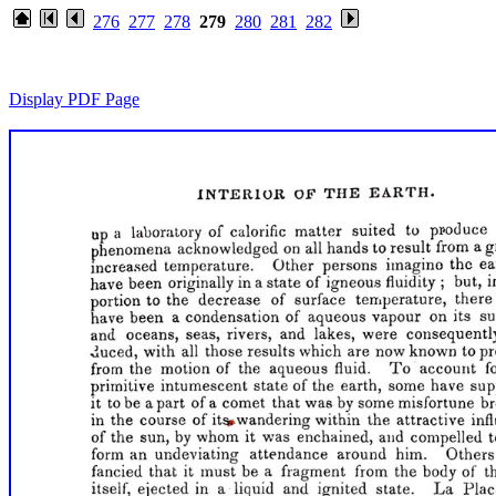
276
277
278
279
280
281
282
Display PDF Page