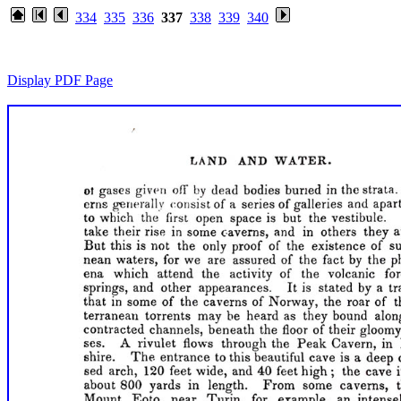
334
335
336
337
338
339
340
Display PDF Page