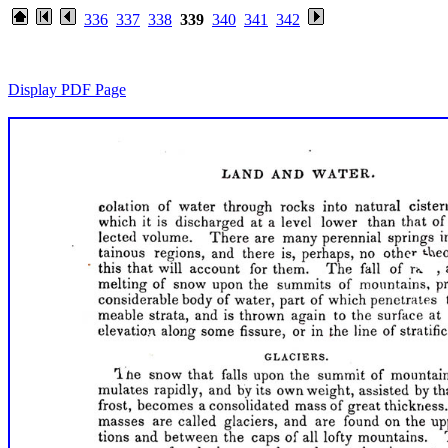
336
337
338
339
340
341
342
Display PDF Page