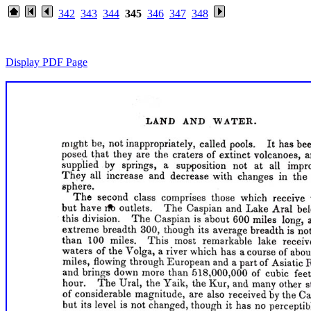
342
343
344
345
346
347
348
Display PDF Page