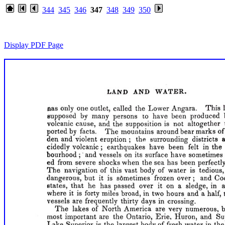
344
345
346
347
348
349
350
Display PDF Page