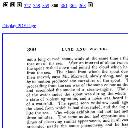
357
358
359
360
361
362
363
Display PDF Page