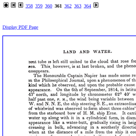
358
359
360
361
362
363
364
Display PDF Page