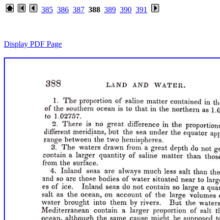
385
386
387
388
389
390
391
Display PDF Page