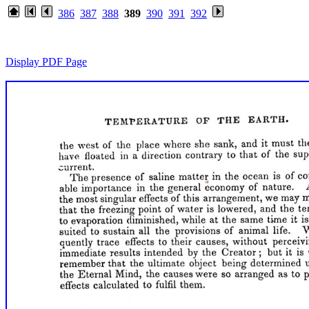
386
387
388
389
390
391
392
Display PDF Page