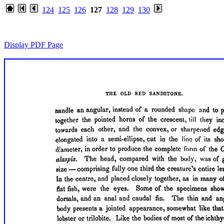
124
125
126
127
128
129
130
Display PDF Page