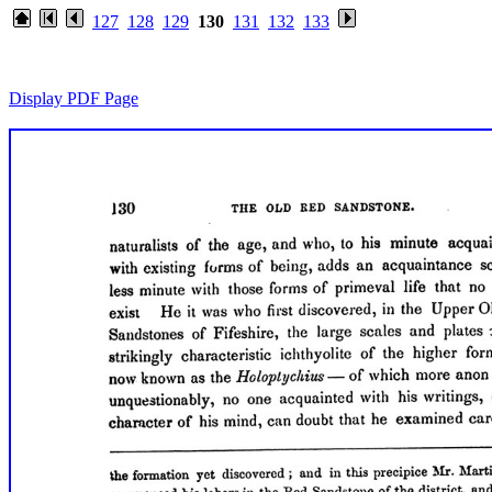
127
128
129
130
131
132
133
Display PDF Page