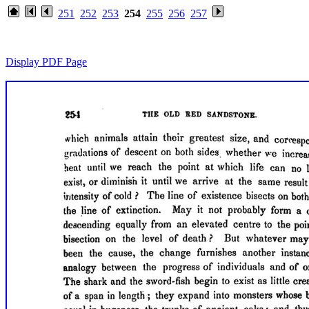
251
252
253
254
255
256
257
Display PDF Page