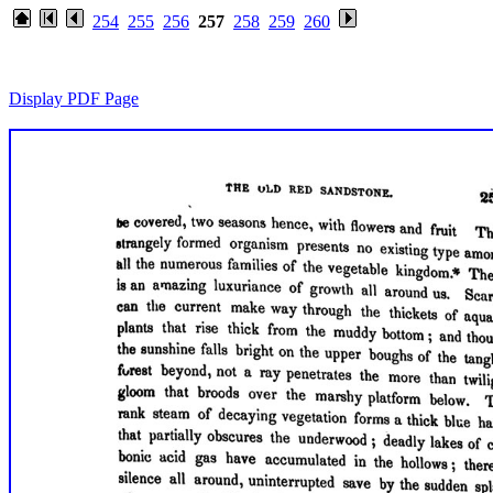
254
255
256
257
258
259
260
Display PDF Page