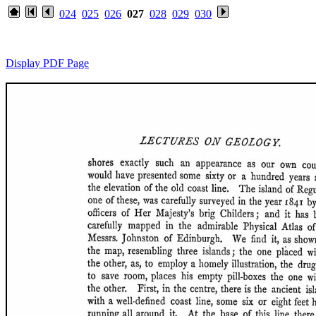
024
025
026
027
028
029
030
Display PDF Page