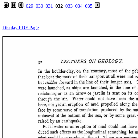
029
030
031
032
033
034
035
Display PDF Page