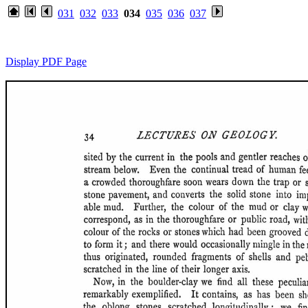
031
032
033
034
035
036
037
Display PDF Page