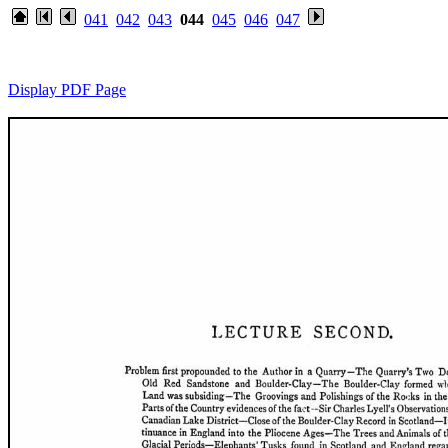
041
042
043
044
045
046
047
Display PDF Page