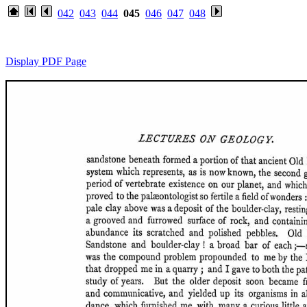
042
043
044
045
046
047
048
Display PDF Page