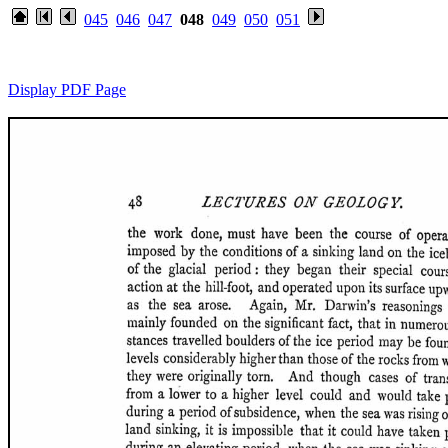
045
046
047
048
049
050
051
Display PDF Page