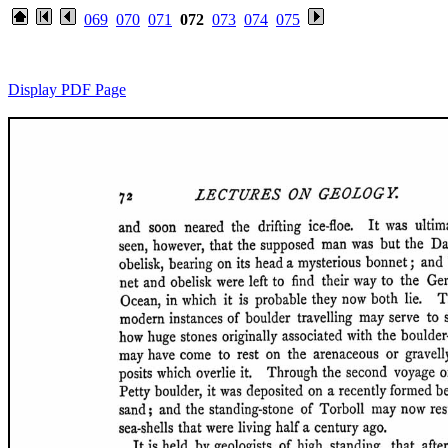
069
070
071
072
073
074
075
Display PDF Page