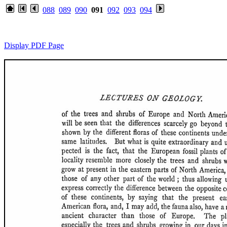
088
089
090
091
092
093
094
Display PDF Page