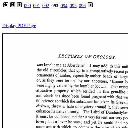
090
091
092
093
094
095
096
Display PDF Page