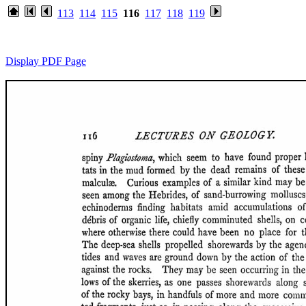
113
114
115
116
117
118
119
Display PDF Page