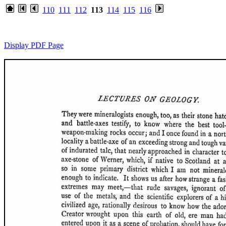
110
111
112
113
114
115
116
Display PDF Page