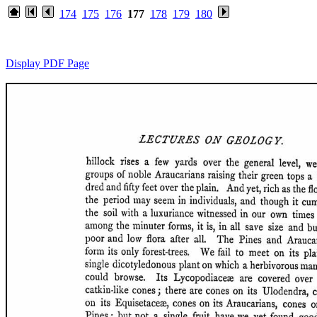
174
175
176
177
178
179
180
Display PDF Page