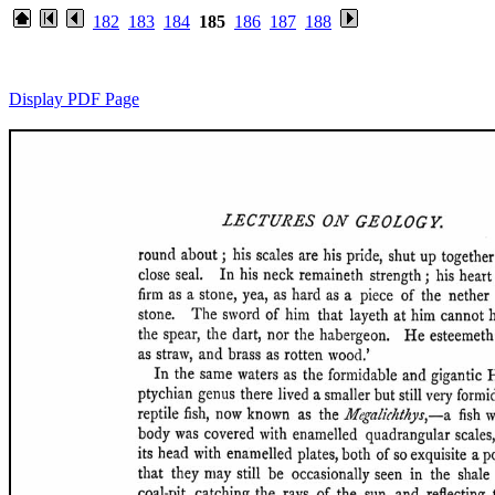
182
183
184
185
186
187
188
Display PDF Page