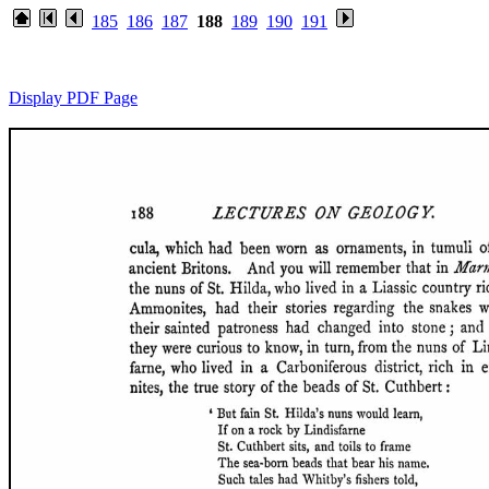
185
186
187
188
189
190
191
Display PDF Page