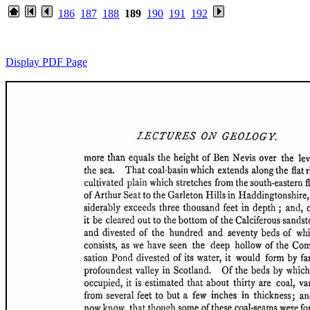
186
187
188
189
190
191
192
Display PDF Page